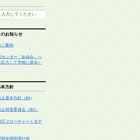
らのお知らせ
のご案内
援センター「あゆみ」へ
（記入して学校に提出）
基本方針
止基本方針（R8)
防止対策委員会（R8）
対応フローチャートモデ
問題年間指導計画