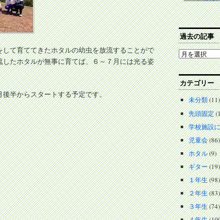
過去の記事
をして育ててきたホタルの幼虫を放流することがで
過
流したホタルが無事に育てば、６～７月には光る姿
去
の
記
カテゴリー
事
月後半からスタートする予定です。
未分類
(11)
先頭固定
(1
学校施設
児童会
(86)
ホタル
(9)
ギター
(19)
１年生
(98)
２年生
(83)
３年生
(74)
４年生
(10