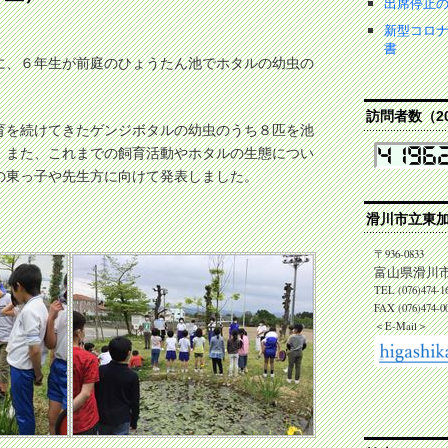
出席停止
新型コロ
書
に、６年生が前庭のひょうたん池でホタルの幼虫の
訪問者数（202
育を続けてきたゲンジボタルの幼虫のうち８匹を池
。また、これまでの飼育活動やホタルの生態につい
の東っ子や先生方に向けて発表しました。
滑川市立東
〒936-0833
富山県滑川市
TEL (076)474-1
FAX (076)474-0
＜E-Mail＞