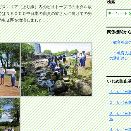
検索
ビスエリア（上り線）内のビオトープでのホタル放
ではＮＥＸＣＯ中日本の職員の皆さんに向けての発
幼虫３匹を放流しました。
関係機関か
・
教育相談
・
市教育支
の通所願い
いじめ防止
１．いじめ防
２．いじめ
３．いじめ
ル
４．いじめ