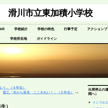
滑川市立東加積小学校
DAR
学校紹介
学校の特色
行事予定
アクションプ
て
学校所在地
ガイドライン
よう」（４年生）
出席停止の
図工「水から発見 ここきれい！」（５年生）
→
関へ）
インフル
年生）