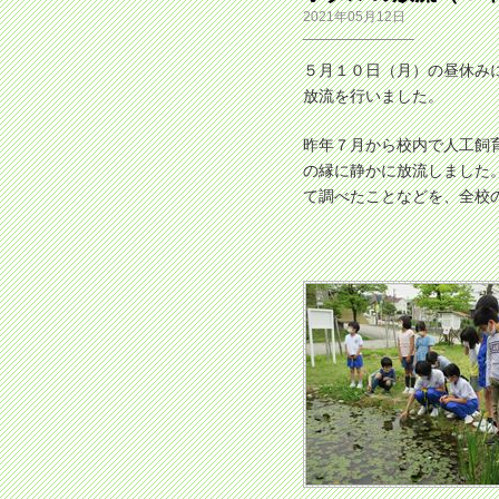
2021年05月12日
５月１０日（月）の昼休み
放流を行いました。
昨年７月から校内で人工飼
の縁に静かに放流しました
て調べたことなどを、全校