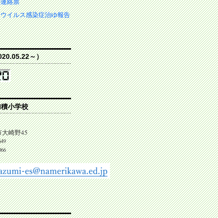
の連絡票
ナウイルス感染症治ゆ報告
0.05.22～）
加積小学校
大崎野45
649
066