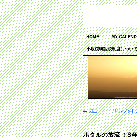
HOME
MY CALEN
小規模特認校制度につい
←
図工「マーブリングをし
ホタルの放流（６