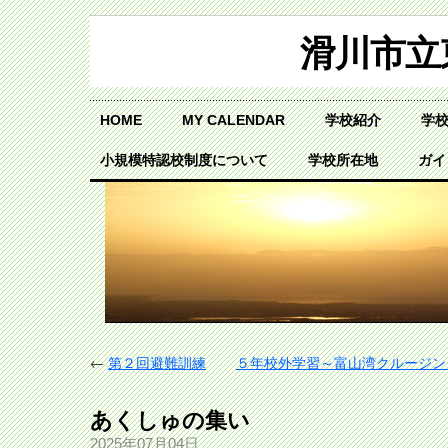
滑川市立
HOME
MY CALENDAR
学校紹介
学
小規模特認校制度について
学校所在地
ガイ
←
第２回避難訓練
５年校外学習～富山湾クルージン
あくしゅの集い
2025年07月04日