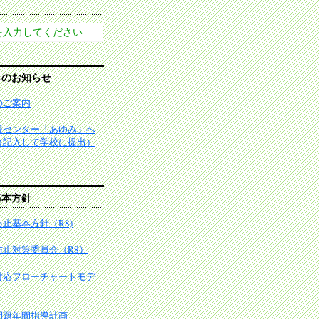
らのお知らせ
のご案内
援センター「あゆみ」へ
（記入して学校に提出）
基本方針
止基本方針（R8)
防止対策委員会（R8）
対応フローチャートモデ
問題年間指導計画