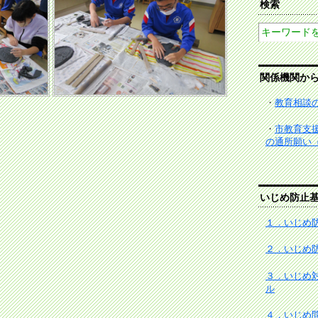
検索
関係機関か
・
教育相談
・
市教育支
の通所願い
いじめ防止
１．いじめ防
２．いじめ
３．いじめ
ル
４．いじめ