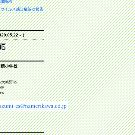
の連絡票
ナウイルス感染症治ゆ報告
0.05.22～）
加積小学校
大崎野45
649
066