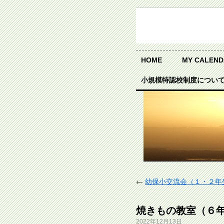
HOME
MY CALEN
小規模特認校制度につい
←
幼保小交流会（１・２年
焼きもの教室（６
2022年12月13日