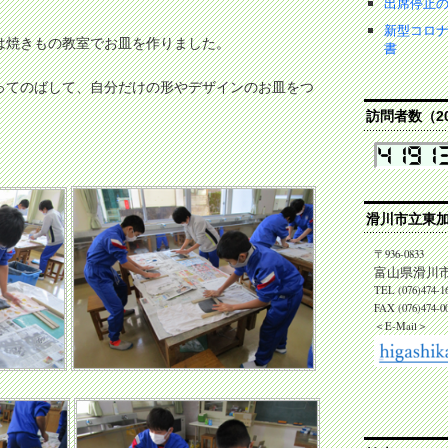
出席停止
新型コロ
は焼きもの教室でお皿を作りました。
書
ってのばして、自分だけの形やデザインのお皿をつ
訪問者数（202
滑川市立東
〒936-0833
富山県滑川市
TEL (076)474-1
FAX (076)474-0
＜E-Mail＞