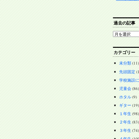
過去の記事
過
去
の
記
カテゴリー
事
未分類
(11)
先頭固定
(1
学校施設
児童会
(86)
ホタル
(9)
ギター
(19)
１年生
(98)
２年生
(83)
３年生
(74)
４年生
(10