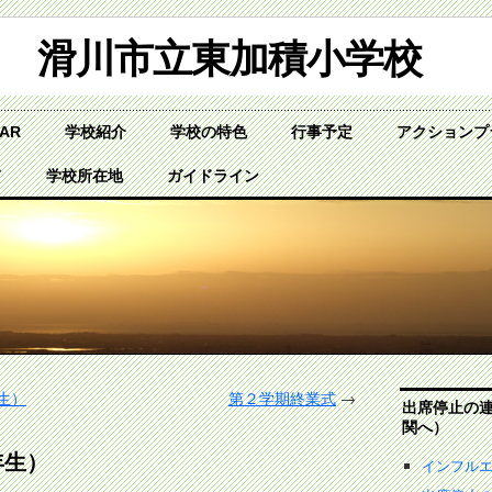
滑川市立東加積小学校
DAR
学校紹介
学校の特色
行事予定
アクションプ
て
学校所在地
ガイドライン
生）
第２学期終業式
→
出席停止の
関へ）
年生）
インフル