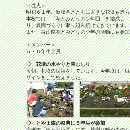
＜歴史＞
昭和６１年、新校舎とともに大きな花壇も造ら
本校では、「花とみどりの少年団」を結成し、
り、農園づくりに取り組み続けてきています。
また、富山県花とみどりの少年の活動にも参加
＜メンバー＞
５・６年生全員
◇ 花壇の水やりと草むしり
毎朝、花壇の世話をしています。今年度は、縦
ザインをして植えました。
◇ とやま森の祭典に５年生が参加
南砺市「桜ヶ池公園」にて、植樹活動や森の不